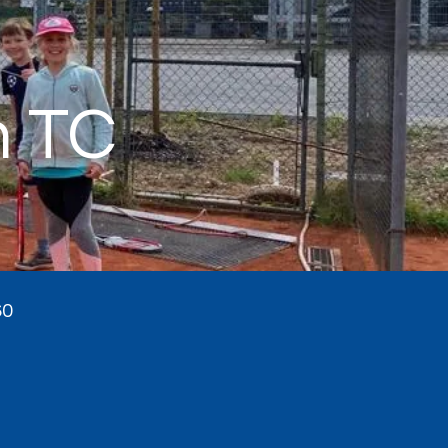
m TC
60