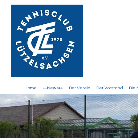
Home
++News++
Der Verein
Der Vorstand
Die